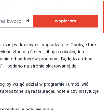
Wspieram
dziej widocznymi i nagradzać je. Osoby, które
kład zbierają śmieci, dbają o okolicę lub
nienia od partnerów programu. Będą to drobne
a” – podano na stronie skierowanej do
mogliby wziąć udział w programie i umożliwić
aproszone są restauracje, hotele czy instytucje
rezentują w połowie maja.