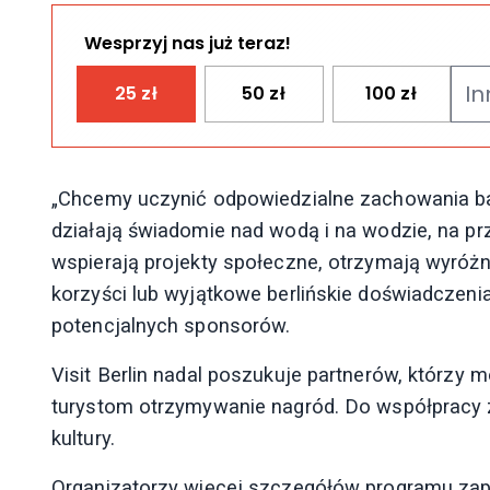
Wesprzyj nas już teraz!
25
zł
50
zł
100
zł
„Chcemy uczynić odpowiedzialne zachowania bar
działają świadomie nad wodą i na wodzie, na przy
wspierają projekty społeczne, otrzymają wyróż
korzyści lub wyjątkowe berlińskie doświadczeni
potencjalnych sponsorów.
Visit Berlin nadal poszukuje partnerów, którzy 
turystom otrzymywanie nagród. Do współpracy z
kultury.
Organizatorzy więcej szczegółów programu zap