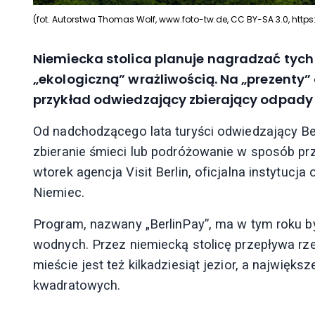
(fot. Autorstwa Thomas Wolf, www.foto-tw.de, CC BY-SA 3.0, h
Niemiecka stolica planuje nagradzać tych 
„ekologiczną” wrażliwością. Na „prezenty” 
przykład odwiedzający zbierający odpady 
Od nadchodzącego lata turyści odwiedzający Be
zbieranie śmieci lub podróżowanie w sposób pr
wtorek agencja Visit Berlin, oficjalna instytucj
Niemiec.
Program, nazwany „BerlinPay”, ma w tym roku b
wodnych. Przez niemiecką stolicę przepływa rzek
mieście jest też kilkadziesiąt jezior, a najwię
kwadratowych.