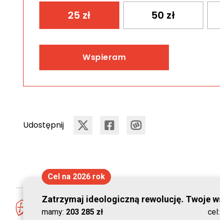
25
zł
50
zł
Wspieram
Udostępnij
Cel na 2026 rok
Zatrzymaj ideologiczną rewolucję. Twoje ws
mamy:
203 285 zł
cel