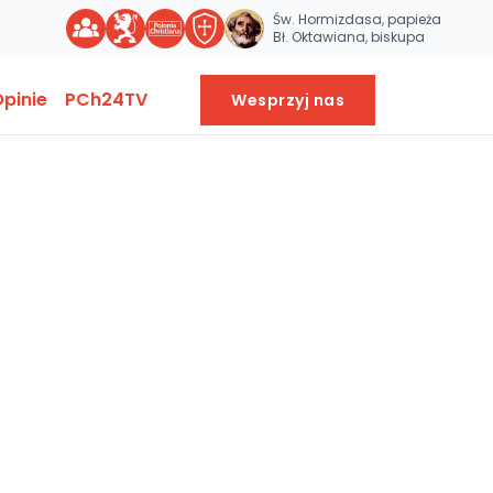
Św. Hormizdasa, papieża
Bł. Oktawiana, biskupa
pinie
PCh24TV
Wesprzyj nas