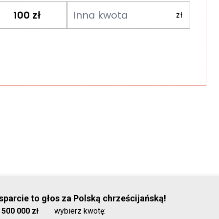
100
zł
parcie to głos za Polską chrześcijańską!
© Stowar
:
500 000 zł
wybierz kwotę:
2026-08-06 