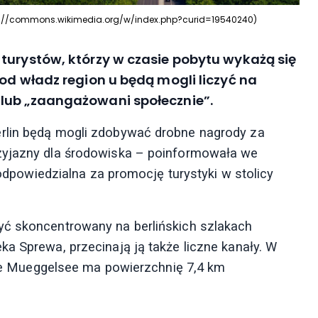
ttps://commons.wikimedia.org/w/index.php?curid=19540240)
turystów, którzy w czasie pobytu wykażą się
od władz region u będą mogli liczyć na
lub „zaangażowani społecznie”.
rlin będą mogli zdobywać drobne nagrody za
zyjazny dla środowiska – poinformowała we
a odpowiedzialna za promocję turystyki w stolicy
yć skoncentrowany na berlińskich szlakach
a Sprewa, przecinają ją także liczne kanały. W
ksze Mueggelsee ma powierzchnię 7,4 km