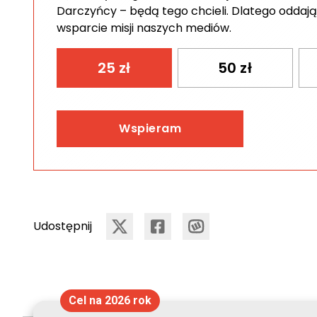
Darczyńcy – będą tego chcieli. Dlatego oddają
wsparcie misji naszych mediów.
25
zł
50
zł
Wspieram
Udostępnij
Cel na 2026 rok