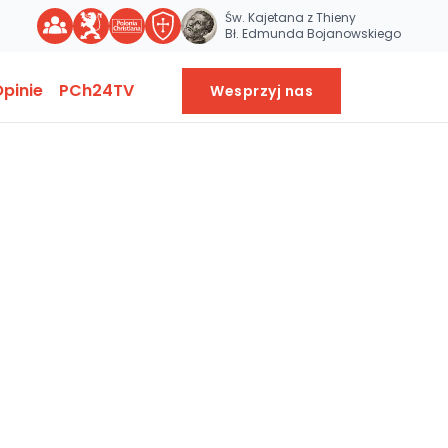
Św. Kajetana z Thieny
Bł. Edmunda Bojanowskiego
pinie
PCh24TV
Wesprzyj nas