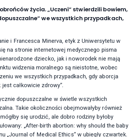
rońców życia. „Uczeni” stwierdzili bowiem,
 dopuszczalne” we wszystkich przypadkach,
lanie i Francesca Minerva, etyk z Uniwersytetu w
 się na stronie internetowej medycznego pisma
 nienarodzone dziecko, jak i noworodek nie mają
nktu widzenia moralnego są nieistotne, wobec
dzeniu we wszystkich przypadkach, gdy aborcja
 jest całkowicie zdrowy”.
ycznie dopuszczalne w świetle wszystkich
zalna. Takie okoliczności obejmowałyby również
mógłby się urodzić, ale dobro rodziny byłoby
łowany: „After-birth abortion: why should the baby
nu „Journal of Medical Ethics” w ubiegły czwartek.