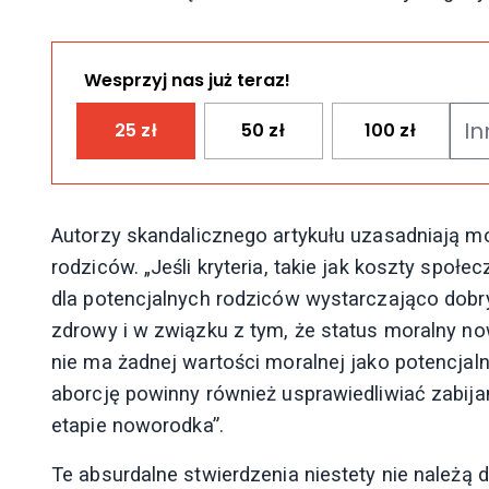
Wesprzyj nas już teraz!
25
zł
50
zł
100
zł
Autorzy skandalicznego artykułu uzasadniają 
rodziców. „Jeśli kryteria, takie jak koszty spo
dla potencjalnych rodziców wystarczająco dobry
zdrowy i w związku z tym, że status moralny no
nie ma żadnej wartości moralnej jako potencjal
aborcję powinny również usprawiedliwiać zabija
etapie noworodka”.
Te absurdalne stwierdzenia niestety nie należą