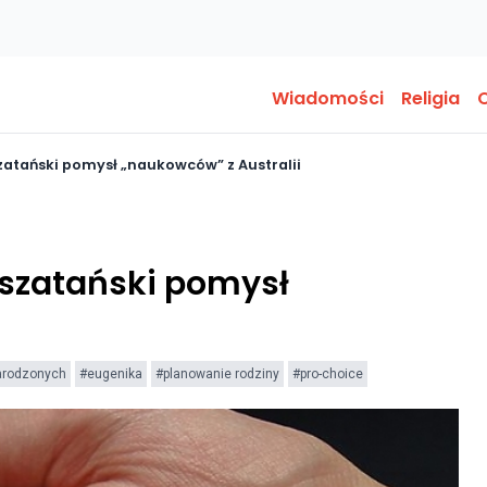
Wiadomości
Religia
O
zatański pomysł „naukowców” z Australii
 szatański pomysł
arodzonych
#eugenika
#planowanie rodziny
#pro-choice