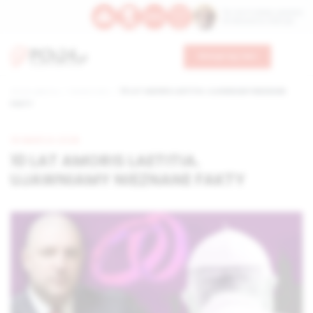
Św. Hormizdasa, papieża
Bł. Oktawiana, biskupa
Wesprzyj nas
Strona główna
Wiadomości
10 LAT AMORIS LAETITIA. UJAWNIAMY NIEZNANE
FAKTY
19 MARCA 2026
10 LAT AMORIS LAETITIA.
UJAWNIAMY NIEZNANE FAKTY