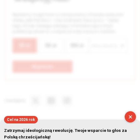
Będziemy mogli trwać w naszej walce o Prawdę wyłącznie
wtedy, jeśli Państwo – nasi widzowie i Darczyńcy – będą
tego chcieli. Dlatego oddając w Państwa ręce nasze
publikacje, prosimy o wsparcie misji naszych mediów.
25
zł
50
zł
100
zł
Wspieram
Udostępnij
×
Cel na 2026 rok
Zatrzymaj ideologiczną rewolucję. Twoje wsparcie to głos za
Polską chrześcijańską!