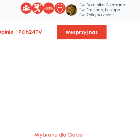
Św. Dominika Guzmana
Św. Emiliana, biskupa
Św. Zefiryna z Malii
pinie
PCh24TV
Wesprzyj nas
Wybrane dla Ciebie