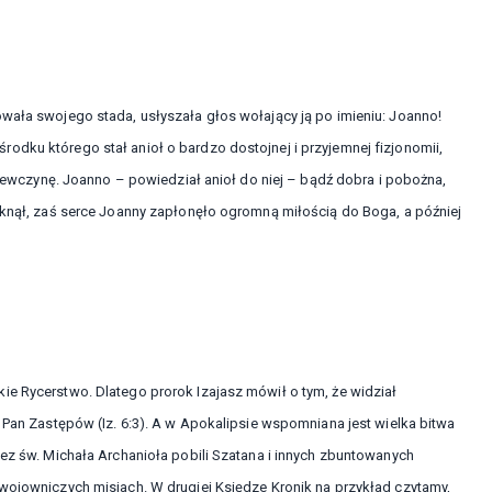
owała swojego stada, usłyszała głos wołający ją po imieniu: Joanno!
odku którego stał anioł o bardzo dostojnej i przyjemnej fizjonomii,
dziewczynę. Joanno – powiedział anioł do niej – bądź dobra i pobożna,
niknął, zaś serce Joanny zapłonęło ogromną miłością do Boga, a później
ie Rycerstwo. Dlatego prorok Izajasz mówił o tym, że widział
t Pan Zastępów (Iz. 6:3). A w Apokalipsie wspomniana jest wielka bitwa
zez św. Michała Archanioła pobili Szatana i innych zbuntowanych
 wojowniczych misjach. W drugiej Księdze Kronik na przykład czytamy,