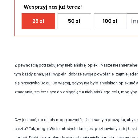
Wesprzyj nas już teraz!
25
zł
50
zł
100
zł
Z pewnością potrzebujemy niebiańskiej opieki. Nasze nieśmierteln
tym każdy z nas, jeśli wypełni dobrze swoje powołanie, zajmie jed
się przeciwko Bogu. Co więcej, gdyby nie było anielskich opiekunów
zmagania, zmierzające do osiągnięcia niebiańskiego celu, mogłyby
Czy jest coś, co diabły mogą uczynić już na samym początku, aby
chrztu? Tak, mogą. Wiele młodych dusz jest pozbawionych tej łask
aborcji. Diabły są zdolne do wyrządzania wielkiego zła fizycznego