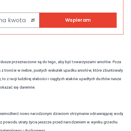
Wspieram
e dusze przeznaczone są do tego, aby być towarzyszami aniołów. Poza
en z tronów w niebie, pustych wskutek upadku aniołów, które zbuntowały
, to z racji ludzkiej słabości i ciągłych ataków upadłych duchów nasze
 okazać się daremne.
 uniemożliwić nowo narodzonym dzieciom otrzymanie odnawiającej wody
i z powodu utraty życia jeszcze przed narodzeniem w wyniku grzechu
, materialnego i duchowego.