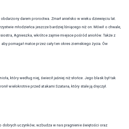
i obdarzony darem proroctwa. Zmarł anielsko w wieku dziewięciu lat.
rzystwie młodzieńca jeszcze bardziej lśniącego niż on. Mówił o chwale,
o siostra, Agnieszka, wkrótce zajmie miejsce pośród aniołów. Także z
 aby pomagał matce przez cały ten okres ziemskiego życia. Ów
ła, który według niej, świecił jaśniej niż słońce. Jego blask był tak
onił wielokrotnie przed atakami Szatana, który stale ją dręczył.
o dobrych uczynków; wzbudza w nas pragnienie świętości oraz