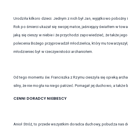
Urodziła kilkoro dzieci. Jednym z nich był Jan, wyjątkowo pobożny 
Rok po śmierci ukazał się swojej matce, jaśniejący światłem w towa
jaką się cieszy w niebie i że przychodzi zapowiedzieć, że także jeg
polecenia Bożego przyprowadził młodzieńca, który mu towarzyszył,
młodzieniec był w rzeczywistości archaniołem.
Od tego momentu św. Franciszka z Rzymu cieszyła się opieką archanio
silny, że nie mogła na niego patrzeć. Pomagał jej duchowo, a także br
CENNI DORADCY NIEBIESCY
Anioł Stróż, to przede wszystkim doradca duchowy, pobudza nas d