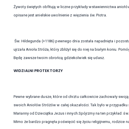
Żywoty świętych obfitują w liczne przykłady wstawiennictwa aniołó
opisane jest anielskie uwolnienie z więzienia św. Piotra.
Św. Hildegunda (+1186) pewnego dnia została napadnięta i pozost
ujrzała Anioła Stróża, który zbliżył się do niej na białym koniu. Pom
Będę zawsze twoim obrońcą gdziekolwiek się udasz.
WIDZIALNI PROTEKTORZY
Pewne wybrane dusze, które od chrztu całkowicie zachowały swoją
swoich Aniołów Stróżów w całej okazałości. Tak było w przypadku ś
Marianny od Dzieciątka Jezus i innych.Spójrzmy na ten przykład: ś
Mimo że bardzo pragnęła poświęcić się życiu religijnemu, rodzice n