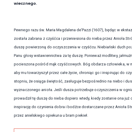
wiecznego.
Pewnego razu św. Maria Magdalena de’Pazzi (1607), będąc w ekstazie
została zabrana z czyśćca i przeniesiona do nieba przez Anioła St
duszę powierzoną do oczyszczenia w czyśćcu. Niebiański duch pozo
Panu głosy wstawiennictwa za tę duszę. Ponieważ modlitwy, jałmużny
pocieszona pośród mąk czyśćcowych. Bóg obdarza człowieka, w mom
aby mu towarzyszył przez całe życie, chroniąc go i inspirując do c
stopniu, że osiąga świętość, zasługuje bezpośrednio na niebo i du
wyznaczonego anioła. Jeśli dusza potrzebuje oczyszczenia w ognia
prowadził tę duszę do nieba dopiero wtedy, kiedy zostanie ona już 
inspirację do czynienia dobra i bodźce dostarczane przez Anioła S
przez anielskiego opiekuna u bram piekieł.