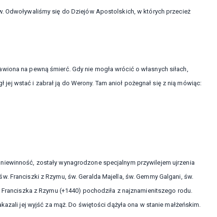
w. Odwoływaliśmy się do Dziejów Apostolskich, w których przecież
awiona na pewną śmierć. Gdy nie mogła wrócić o własnych siłach,
ógł jej wstać i zabrał ją do Werony. Tam anioł pożegnał się z nią mówiąc:
 niewinność, zostały wynagrodzone specjalnym przywilejem ujrzenia
w. Franciszki z Rzymu, św. Geralda Majella, św. Gemmy Galgani, św.
w. Franciszka z Rzymu (+1440) pochodziła z najznamienitszego rodu.
akazali jej wyjść za mąż. Do świętości dążyła ona w stanie małżeńskim.