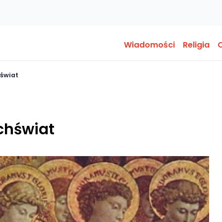
Wiadomości
Religia
O
hświat
echświat