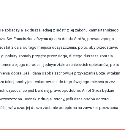
 zobaczyła jak dusza jednej z sióstr z jej zakonu karmelitańskiego,
róża. Św. Franciszka z Rzymu ujrzała Anioła Stróża, prowadzącego
stał z dala od tego miejsca oczyszczenia, po to, aby przedstawić
 i pokuty zostały przyjęte przez Boga, dlatego dusza ta została
encie jego narodzin, jednym ztakich anielskich opiekunów, po to,
zynienia dobra. Jeśli dana osoba zachowuje przykazania Boże, w takim
sza takiej osoby jest eskortowana do tego świętego miejsca przez
ch czyśćca, co jest bardziej prawdopodobne, Anioł Stróż będzie
oczyszczona. Jednak z drugiej strony, jeśli dana osoba odrzuci
tróża, wówczas jej dusza zostanie potępiona na zawsze i porzucona