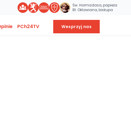
Św. Hormizdasa, papieża
Bł. Oktawiana, biskupa
pinie
PCh24TV
Wesprzyj nas