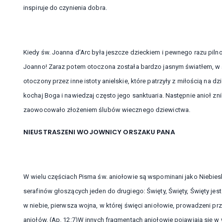
inspiruje do czynienia dobra.
Kiedy św. Joanna d’Arc była jeszcze dzieckiem i pewnego razu piln
Joanno! Zaraz potem otoczona została bardzo jasnym światłem, w śr
otoczony przez inne istoty anielskie, które patrzyły z miłością na 
kochaj Boga i nawiedzaj często jego sanktuaria. Następnie anioł z
zaowocowało złożeniem ślubów wiecznego dziewictwa.
NIEUSTRASZENI WOJOWNICY ORSZAKU PANA
W wielu częściach Pisma św. aniołowie są wspominani jako Niebiesk
serafinów głoszących jeden do drugiego: Święty, Święty, Święty jes
w niebie, pierwsza wojna, w której święci aniołowie, prowadzeni pr
aniołów. (Ap. 12:7)W innych fragmentach aniołowie pojawiają się w