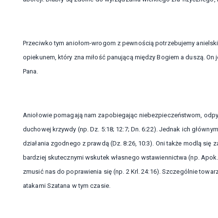
Przeciwko tym aniołom-wrogom z pewnością potrzebujemy anielskic
opiekunem, który zna miłość panującą między Bogiem a duszą. On jej
Pana.
Aniołowie pomagają nam zapobiegając niebezpieczeństwom, odpych
duchowej krzywdy (np. Dz. 5:18; 12:7; Dn. 6:22). Jednak ich główny
działania zgodnego z prawdą (Dz. 8:26, 10:3). Oni także modlą się z
bardziej skutecznymi wskutek własnego wstawiennictwa (np. Apok. 
zmusić nas do poprawienia się (np. 2 Krl. 24:16). Szczególnie tow
atakami Szatana w tym czasie.