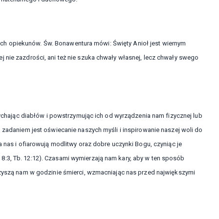
h opiekunów. Św. Bonawentura mówi: Święty Anioł jest wiernym
 nie zazdrości, ani też nie szuka chwały własnej, lecz chwały swego
ając diabłów i powstrzymując ich od wyrządzenia nam fizycznej lub
m zadaniem jest oświecanie naszych myśli i inspirowanie naszej woli do
a nas i ofiarowują modlitwy oraz dobre uczynki Bogu, czyniąc je
8:3, Tb. 12:12). Czasami wymierzają nam kary, aby w ten sposób
arzyszą nam w godzinie śmierci, wzmacniając nas przed największymi